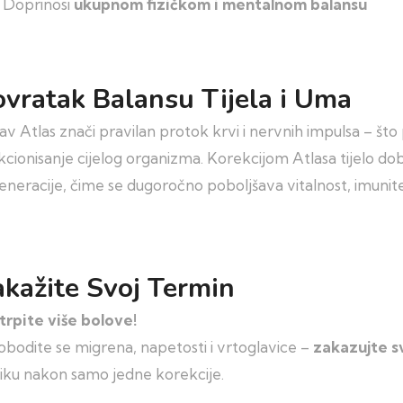
Doprinosi
ukupnom fizičkom i mentalnom balansu
vratak Balansu Tijela i Uma
av Atlas znači pravilan protok krvi i nervnih impulsa – št
kcionisanje cijelog organizma. Korekcijom Atlasa tijelo do
eneracije, čime se dugoročno poboljšava vitalnost, imunitet
kažite Svoj Termin
trpite više bolove!
obodite se migrena, napetosti i vrtoglavice –
zakazujte s
liku nakon samo jedne korekcije.